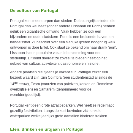
De cultuur van Portugal
Portugal kent meer dorpen dan steden. De belangrijke steden die
Portugal dan wel heeft (onder andere Lissabon en Porto) hebben
gelijk een gigantische omvang. Vaak hebben ze ook een
bijzondere en oude stadskern. Porto is een bruisende haven- en
handelsstad. Zij beschikt over een sierlijke ijzeren boogbrug welk
ontworpen is door Eiffel. Ook staat ze bekend om haar drank ‘port’.
Lissabon is een populaire vakantiebestemming voor een
stedentrip. Dit komt doordat ze zoveel te bieden heeft op het
gebied van cultuur, activiteiten, gastronomie en historie.
Andere plaatsen die tijdens je vakantie in Portugal zeker een
bezoek waard zijn, zijn Coimbra (een studentenstad al sinds de
de
14
eeuw), Évora (voorzien van paleizen, kerken en Romeinse
overblijfselen) en Santarém (genomineerd voor de
werelderfgoedlijst).
Portugal kent geen grote attractieparken. Wel heeft ze regelmatig
gezellig festiviteiten. Langs de kust bevinden zich enkele
waterparken welke jaarlijks grote aantallen kinderen trekken.
Eten, drinken en uitgaan in Portugal