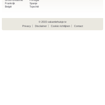
Groot-Brittannië
Portugal
Frankrijk
Spanje
België
Tsjechië
© 2015 vakantiehuisje.tv
Privacy
Disclaimer
Cookie richtlijnen
Contact