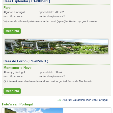
Casa Esplendor ( PT-8005-01 )
Faro
Algarve, Portugal
oppervlakte: 200 m2
max. 6 personen
aantal slaapkamers 3
Vrijstaande villa met privézwembad en veel (speel)faciliteiten op groot terrein
Meer info
Casa do Forno ( PT-7050-01 )
Montemor-o-Novo
Alentejo, Portugal
oppervlakte: 50 m2
max. 6 personen
aantal slaapkamers 3
Quinta met zwembad aan de rand van natuurgebied Serra de Monfurado
Meer info
Alle
304
vakantiehuizen van Portugal
Foto’s van Portugal