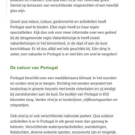
plaatsen en markten. Ook qua eten zit je hier helemaal goed.
Geniet op terrassen van verschillende visgerechten of een heerlijk
glas wijn.
Zowel qua natuur, cultuur, gastronomie en activiteiten heeft
Portugal veel te bieden. Elke regio heeft zo haar eigen
specialiteiten. Kijk dan ook voor meer informatie over een gebied
bij de desgewenste regio.Vakantiehuisje.tv heeft zowel
vakantiehuisjes in het binnenland, in de stad of aan de kust
beschikbaar. Er zit dus altijd wel iets geschikts bij. Eén ding is
zeker; een vakantie in Portugal is er niet één om snel te vergeten!
De natuur van Portugal
Portugal beschikt over een medditeriaans klimaat. In het noorden
en oosten vind je er bergen. Richting het westen verandert het
landschap in groene heuvels met brede rivierdalen en zij eindigt
bij zandstranden aan de kust. De kustlijn van Portugal is 850
kilometer lang. Verder vind je er landerijnen, olijfboomgaarden en
rotspartijen.
Ook vind je er ook verschillende nationale parken. Qua outdoor
activiteiten is er in Portugal in elk geval meer dan genoeg te
beleven. Verschillende watersportactiviteiten, wandelingen,
fietstochten, diverse extreme sporten, enzovoorts zijn er mogelijk.