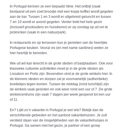
In Portugal kennen ze een bepaald ritme. Het ontbijt (vaak
bestaand uit een zoet broodje met een kopje koffie) wordt gegeten
aan de bar. Tussen 1 en 3 wordt er uitgebreid geluncht en tussen
7 en 10 wordt er avond gegeten. Verder trekt het hele gezin
(inclusief grootouders en huisdieren) er op zondag op uit om te
picknicken (vaak in een natuurpark).
In restaurants en op terrassen kun je genieten van de heerlijke
Portugese keuken. Vooral vis (en met name sardines) weten ze
hier heerlijk te bereiden.
Wie uit wil kan terecht in de grote steden of badplaatsen. Ook voor
klassieke culturele activiteiten moet je in de grote steden als
Lissabon en Porto zijn. Bovendien vind je de grote winkels hier. In
de kleinere steden en dorpen zal je voornamelijk (authentieke)
boetiekjes tegen komen. Tussen de middag (rond lunchtijd) zijn
de winkels vaak gesloten en ook weer rond een uur of 7. De grote
winkelcentrums zijn vaak 7 dagen per week geopend tot een uur
of 11.
En? Lijkt zo’n vakantie in Portugal je wel iets? Bekijk dan de
verschillende gebieden en het aanbod vakantiehuizen. Je zult
versteld staan van de mogelijkheden van de vakantiehuisjes in
Portugal. Ga samen met het gezin, je partner of een groep