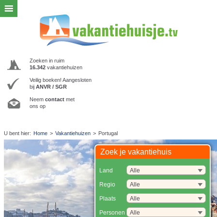
Zoeken in ruim
16.342
vakantiehuizen
Veilig boeken! Aangesloten
bij
ANVR / SGR
Neem
contact
met
ons op
U bent hier:
Home
>
Vakantiehuizen
>
Portugal
Zoek je vakantiehuis
Land
Regio
Plaats
Personen