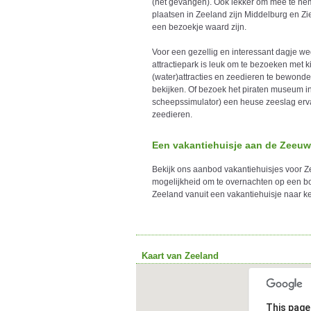
(net gevangen). Ook lekker om mee te nem
plaatsen in Zeeland zijn Middelburg en Z
een bezoekje waard zijn.
Voor een gezellig en interessant dagje weg
attractiepark is leuk om te bezoeken met ki
(water)attracties en zeedieren te bewonde
bekijken. Of bezoek het piraten museum in
scheepssimulator) een heuse zeeslag erva
zeedieren.
Een vakantiehuisje aan de Zeeuw
Bekijk ons aanbod vakantiehuisjes voor Zee
mogelijkheid om te overnachten op een b
Zeeland vanuit een vakantiehuisje naar ke
Kaart van Zeeland
This page