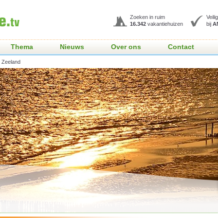
Zoeken in ruim
Veil
16.342
vakantiehuizen
bij
A
Thema
Nieuws
Over ons
Contact
Zeeland