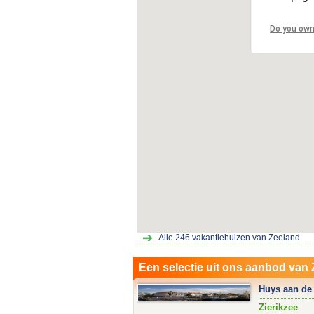
Do you own
Alle
246
vakantiehuizen van Zeeland
Een selectie uit ons aanbod van
Huys aan de 
Zierikzee