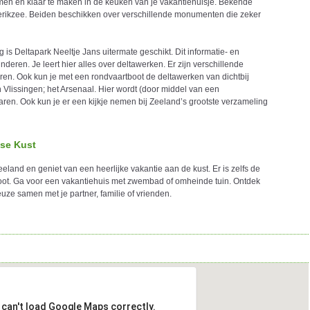
en en klaar te maken in de keuken van je vakantiehuisje. Bekende
ierikzee. Beiden beschikken over verschillende monumenten die zeker
 is Deltapark Neeltje Jans uitermate geschikt. Dit informatie- en
nderen. Je leert hier alles over deltawerken. Er zijn verschillende
ren. Ook kun je met een rondvaartboot de deltawerken van dichtbij
 Vlissingen; het Arsenaal. Hier wordt (door middel van een
ren. Ook kun je er een kijkje nemen bij Zeeland’s grootste verzameling
se Kust
land en geniet van een heerlijke vakantie aan de kust. Er is zelfs de
oot. Ga voor een vakantiehuis met zwembad of omheinde tuin. Ontdek
uze samen met je partner, familie of vrienden.
 can't load Google Maps correctly.