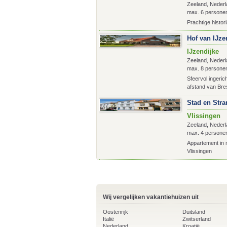
Zeeland, Nederl
max. 6 persone
Prachtige histor
Hof van IJzen
IJzendijke
Zeeland, Nederl
max. 8 persone
Sfeervol ingeri
afstand van Br
Stad en Stra
Vlissingen
Zeeland, Nederl
max. 4 persone
Appartement in 
Vlissingen
Wij vergelijken vakantiehuizen uit
Oostenrijk
Duitsland
Italië
Zwitserland
Nederland
Kroatië