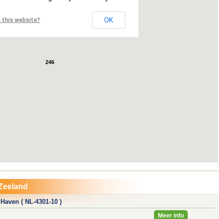
OK
 this website?
246
 Zeeland
Haven ( NL-4301-10 )
Meer info