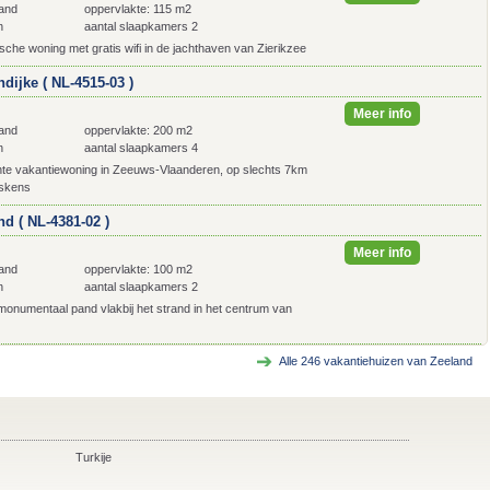
and
oppervlakte: 115 m2
n
aantal slaapkamers 2
ische woning met gratis wifi in de jachthaven van Zierikzee
dijke ( NL-4515-03 )
Meer info
and
oppervlakte: 200 m2
n
aantal slaapkamers 4
chte vakantiewoning in Zeeuws-Vlaanderen, op slechts 7km
eskens
nd ( NL-4381-02 )
Meer info
and
oppervlakte: 100 m2
n
aantal slaapkamers 2
monumentaal pand vlakbij het strand in het centrum van
Alle
246
vakantiehuizen van Zeeland
Turkije