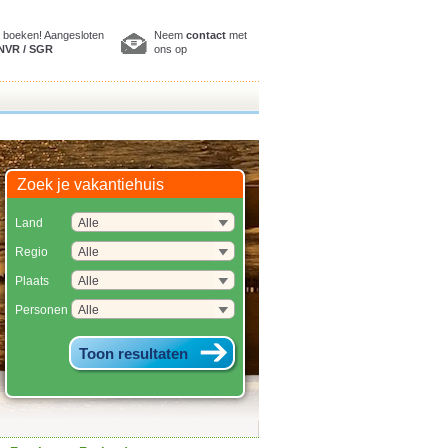
ig boeken! Aangesloten
Neem
contact
met
NVR / SGR
ons op
Zoek je vakantiehuis
Land
Regio
Plaats
Personen