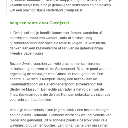
bijzondere landhuizen, liefelijke dorpjes en grote steden. Vanuit je
vakantiehuisje kun je op je gemak gaan verkennen en ontdekken
wat een prachtig stukje Nederland Overijssel is.
Volg een route door Overijssel
In Overijssel kun je heerlijk kanovaren, fietsen, wandelen of
paardrijden. Maak een wandel-, auto-of fietstocht nog
bijzonderder door een speciale route te volgen. Je kunt hierbij
denken aan een kastelenroute of een van de geheimzinnige
Twentse Sagenroutes.
Bezoek Zwolle voorzien van vele grachten en schitterende
historische gebouwen als de Sassenpoort. Bij deze poort worden
regelmatig de sprookjes van ‘Grimm’ tot leven gebracht. Een
andere leuke stad is Kampen. Breng een bezoek aan de
Koornmarktspoort, de Cellebroederspoort, Bovenkerk of het
Stedelijke Museum. Een echte aanrader is het volgen van de
Thea Beckman-route die de stad Kampen gebruikte als inspiratie
voor vele van haar boeken.
Vanuit je vakantiehuisje kun je gemakkelijk een bezoek brengen
aan de plaats Giethoorn. Giethoorn wordt ook wel het Venetië van
Nederland genoemd. Dit bijzondere plaatsje beschikt over vele
watertjes, bruggen en bootjes. Een romantische plek om samen