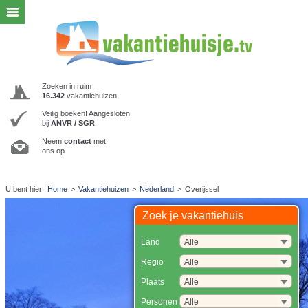
Zoeken in ruim
16.342
vakantiehuizen
Veilig boeken! Aangesloten
bij
ANVR / SGR
Neem
contact
met
ons op
U bent hier:
Home
>
Vakantiehuizen
>
Nederland
>
Overijssel
Zoek je vakantiehuis
Land
Regio
Plaats
Personen