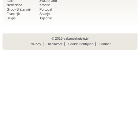
Italië
Zwitserland
Nederland
Kroatië
Groot-Brittannië
Portugal
Frankrijk
Spanje
België
Tsjechië
© 2015 vakantiehuisje.tv
Privacy
Disclaimer
Cookie richtlijnen
Contact