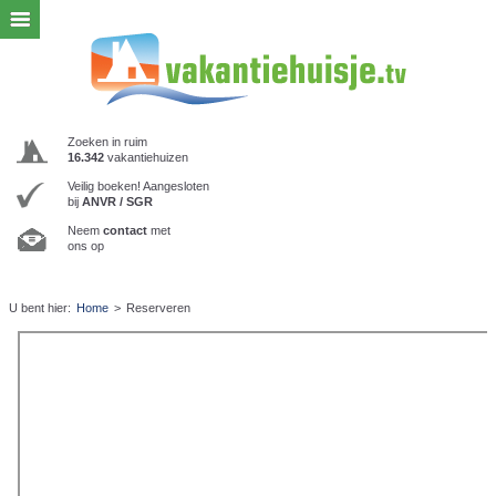
Zoeken in ruim
16.342
vakantiehuizen
Veilig boeken! Aangesloten
bij
ANVR / SGR
Neem
contact
met
ons op
U bent hier:
Home
>
Reserveren