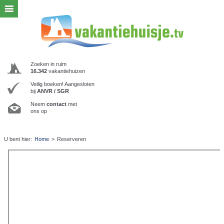
Zoeken in ruim
16.342
vakantiehuizen
Veilig boeken! Aangesloten
bij
ANVR / SGR
Neem
contact
met
ons op
U bent hier:
Home
>
Reserveren