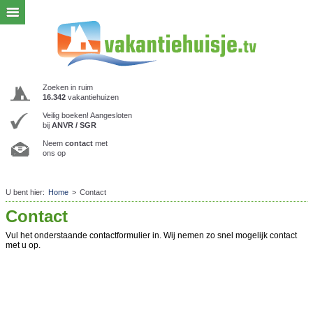
Zoeken in ruim
16.342
vakantiehuizen
Veilig boeken! Aangesloten
bij
ANVR / SGR
Neem
contact
met
ons op
U bent hier:
Home
>
Contact
Contact
Vul het onderstaande contactformulier in. Wij nemen zo snel mogelijk contact
met u op.